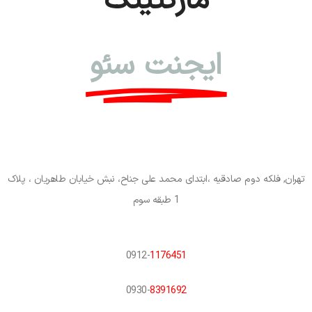
مارکتینگ
ایجنت سئو
تهران, فلکه دوم صادقیه ،ابتدای محمد علی جناح، نبش خیابان طاهریان ، پلاک
1 طبقه سوم
0912-
1176451
0930-
8391692