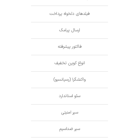
فیلدهای دلخواه پرداخت
ارسال پیامک
فاکتور پیشرفته
انواع کوپن تخفیف
واکنشگرا (رسپانسیو)
سئو استاندارد
سپر امنیتی
سپر ضداسپم