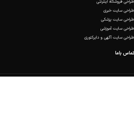
طراحی فروشگاه اینترنتی
طراحی سایت خبری
طراحی سایت پزشکی
طراحی سایت آموزشی
طراحی سایت آگهی و دایرکتوری
تماس باما
تهران, فلکه دوم صادقیه ،ابتدای محمد علی جناح، نبش خیابان طاهریان ،
پلاک 1 طبقه سوم
0912-1176451
0930-8391692